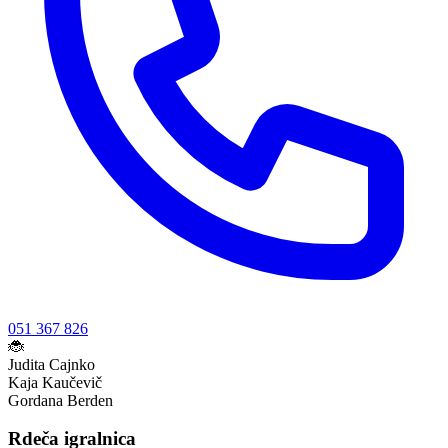
051 367 826
🐞
Judita Cajnko
Kaja Kaučevič
Gordana Berden
Rdeča igralnica