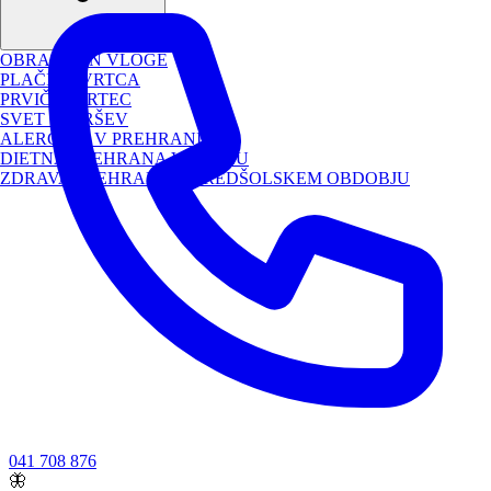
OBRAZCI IN VLOGE
PLAČILO VRTCA
PRVIČ V VRTEC
SVET STARŠEV
ALERGENI V PREHRANI
DIETNA PREHRANA V VRTCU
ZDRAVA PREHRANA V PREDŠOLSKEM OBDOBJU
041 708 876
🦋