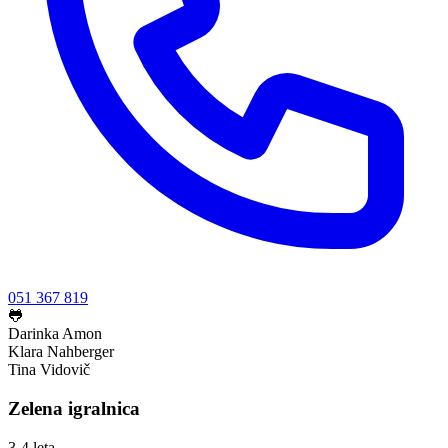
051 367 819
🐸
Darinka Amon
Klara Nahberger
Tina Vidovič
Zelena igralnica
3-4 leta