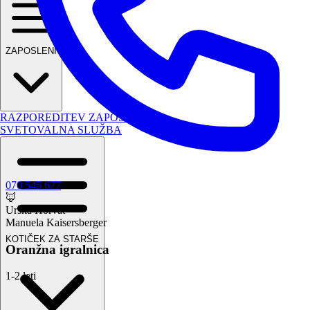
ZAPOSLENI
RAZPOREDITEV ZAPOSLENIH
SVETOVALNA SLUŽBA
070 545 677
🦊
Urška Horvat
Manuela Kaisersberger
KOTIČEK ZA STARŠE
Oranžna igralnica
1-2 leti