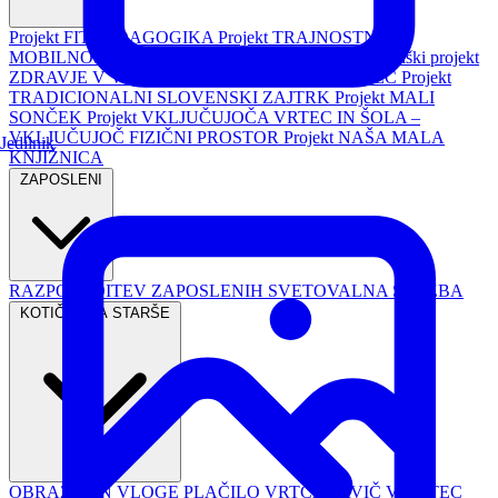
Projekt FIT PEDAGOGIKA
Projekt TRAJNOSTNA
MOBILNOST
Republiški projekt PASAVČEK
Republiški projekt
ZDRAVJE V VRTCU
Projekt TURIZEM IN VRTEC
Projekt
TRADICIONALNI SLOVENSKI ZAJTRK
Projekt MALI
SONČEK
Projekt VKLJUČUJOČA VRTEC IN ŠOLA –
VKLJUČUJOČ FIZIČNI PROSTOR
Projekt NAŠA MALA
Jedilnik
KNJIŽNICA
ZAPOSLENI
RAZPOREDITEV ZAPOSLENIH
SVETOVALNA SLUŽBA
KOTIČEK ZA STARŠE
OBRAZCI IN VLOGE
PLAČILO VRTCA
PRVIČ V VRTEC