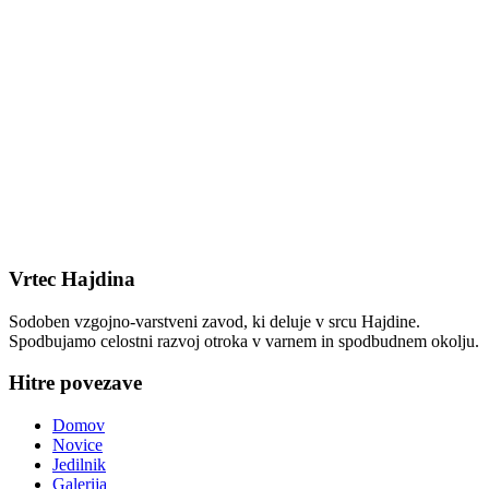
Vrtec Hajdina
Sodoben vzgojno-varstveni zavod, ki deluje v srcu Hajdine.
Spodbujamo celostni razvoj otroka v varnem in spodbudnem okolju.
Hitre povezave
Domov
Novice
Jedilnik
Galerija