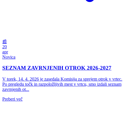
📰
20
apr
Novica
SEZNAM ZAVRNJENIH OTROK 2026-2027
V torek, 14. 4. 2026 je zasedala Komisija za sprejem otrok v vrtec.
Po pregledu točk in razpoložljivih mest v vrtcu, smo izdali seznam
zavrnjenih ot...
Preberi več