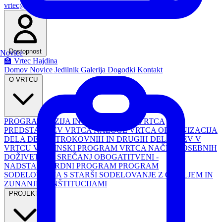
vrtec@os-hajdina.si
Email
Dostopnost
Novice
🏫 Vrtec Hajdina
Domov
Novice
Jedilnik
Galerija
Dogodki
Kontakt
O VRTCU
PROGRAM
VIZIJA IN POSLANSTVO VRTCA
PREDSTAVITEV VRTCA
NALOGE VRTCA
ORGANIZACIJA
DELA
DELO STROKOVNIH IN DRUGIH DELAVCEV V
VRTCU
VSEBINSKI PROGRAM VRTCA
NAČRT POSEBNIH
DOŽIVETIJ IN SREČANJ
OBOGATITVENI -
NADSTANDARDNI PROGRAM
PROGRAM
SODELOVANJA S STARŠI
SODELOVANJE Z OKOLJEM IN
ZUNANJIMI INŠTITUCIJAMI
PROJEKTI