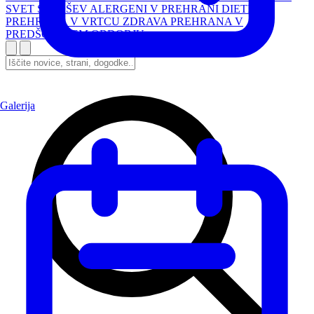
SVET STARŠEV
ALERGENI V PREHRANI
DIETNA
PREHRANA V VRTCU
ZDRAVA PREHRANA V
PREDŠOLSKEM OBDOBJU
Galerija