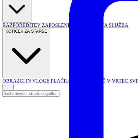
RAZPOREDITEV ZAPOSLENIH
SVETOVALNA SLUŽBA
KOTIČEK ZA STARŠE
OBRAZCI IN VLOGE
PLAČILO VRTCA
PRVIČ V VRTEC
SV