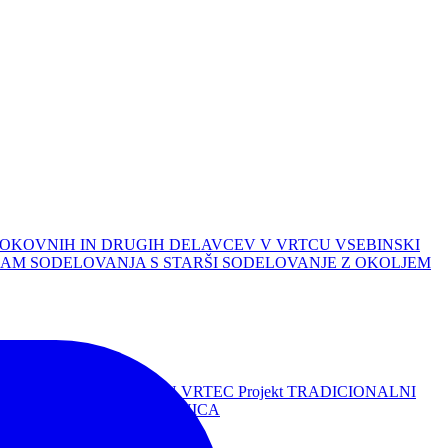
OKOVNIH IN DRUGIH DELAVCEV V VRTCU
VSEBINSKI
AM SODELOVANJA S STARŠI
SODELOVANJE Z OKOLJEM
VRTCU
Projekt TURIZEM IN VRTEC
Projekt TRADICIONALNI
rojekt NAŠA MALA KNJIŽNICA