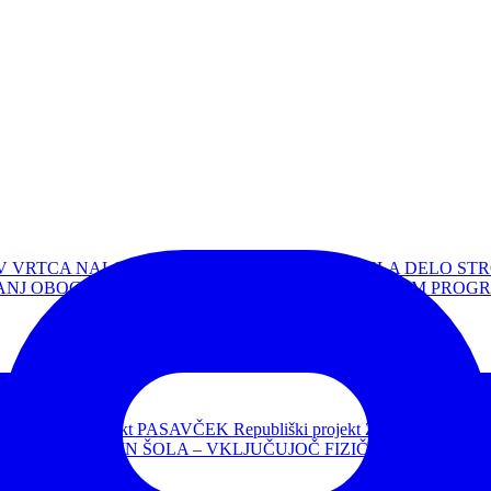
V VRTCA
NALOGE VRTCA
ORGANIZACIJA DELA
DELO STR
ČANJ
OBOGATITVENI - NADSTANDARDNI PROGRAM
PROGR
T
Republiški projekt PASAVČEK
Republiški projekt ZDRAVJE V 
ČUJOČA VRTEC IN ŠOLA – VKLJUČUJOČ FIZIČNI PROSTOR
P