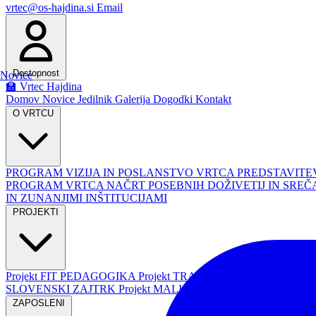
vrtec@os-hajdina.si
Email
Dostopnost
Novice
🏫 Vrtec Hajdina
Domov
Novice
Jedilnik
Galerija
Dogodki
Kontakt
O VRTCU
PROGRAM
VIZIJA IN POSLANSTVO VRTCA
PREDSTAVITE
PROGRAM VRTCA
NAČRT POSEBNIH DOŽIVETIJ IN SRE
IN ZUNANJIMI INŠTITUCIJAMI
PROJEKTI
Projekt FIT PEDAGOGIKA
Projekt TRAJNOSTNA MOBILNOS
SLOVENSKI ZAJTRK
Projekt MALI SONČEK
Projekt VKLJU
ZAPOSLENI