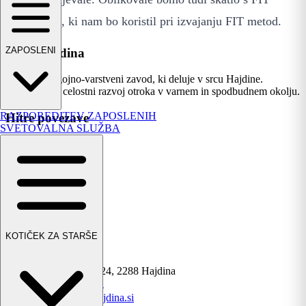
materialom, ki nam bo koristil pri izvajanju FIT metod.
ZAPOSLENI
Vrtec Hajdina
Sodoben vzgojno-varstveni zavod, ki deluje v srcu Hajdine.
Spodbujamo celostni razvoj otroka v varnem in spodbudnem okolju.
RAZPOREDITEV ZAPOSLENIH
Hitre povezave
SVETOVALNA SLUŽBA
Domov
Novice
Jedilnik
Galerija
Dogodki
Kontakt
OŠ Hajdina
KOTIČEK ZA STARŠE
Kontakt
📍 Sp. Hajdina 24, 2288 Hajdina
📞
02 788 12 72
✉️
vrtec@os-hajdina.si