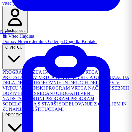
vrtec@os-hajdina.si
Email
Dostopnost
Novice
🏫 Vrtec Hajdina
Domov
Novice
Jedilnik
Galerija
Dogodki
Kontakt
O VRTCU
PROGRAM
VIZIJA IN POSLANSTVO VRTCA
PREDSTAVITEV VRTCA
NALOGE VRTCA
ORGANIZACIJA
DELA
DELO STROKOVNIH IN DRUGIH DELAVCEV V
VRTCU
VSEBINSKI PROGRAM VRTCA
NAČRT POSEBNIH
DOŽIVETIJ IN SREČANJ
OBOGATITVENI -
NADSTANDARDNI PROGRAM
PROGRAM
SODELOVANJA S STARŠI
SODELOVANJE Z OKOLJEM IN
ZUNANJIMI INŠTITUCIJAMI
PROJEKTI