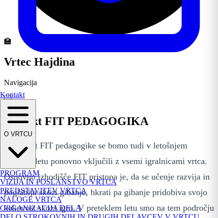
🏫
Vrtec Hajdina
Navigacija
Kontakt
Projekt FIT PEDAGOGIKA
O VRTCU
V projekt FIT pedagogike se bomo tudi v letošnjem
šolskem letu ponovno vključili z vsemi igralnicami vrtca.
PROGRAM
Osnovno izhodišče FIT pristopa je, da se učenje razvija in
VIZIJA IN POSLANSTVO VRTCA
PREDSTAVITEV VRTCA
poglablja skozi gibanje, hkrati pa gibanje pridobiva svojo
NALOGE VRTCA
kakovost skozi igro. V preteklem letu smo na tem področju
ORGANIZACIJA DELA
DELO STROKOVNIH IN DRUGIH DELAVCEV V VRTCU