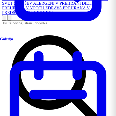
SVET STARŠEV
ALERGENI V PREHRANI
DIETNA
PREHRANA V VRTCU
ZDRAVA PREHRANA V
PREDŠOLSKEM OBDOBJU
Galerija