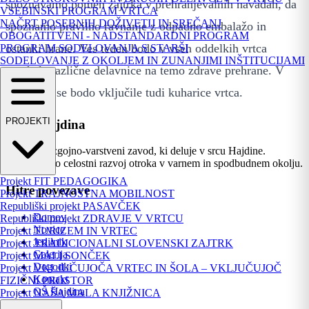
spoznavamo pomen zajtrka v prehranjevalnih navadah, da
VSEBINSKI PROGRAM VRTCA
NAČRT POSEBNIH DOŽIVETIJ IN SREČANJ
spoznamo pravilno ravnanje z odpadno embalažo in
OBOGATITVENI - NADSTANDARDNI PROGRAM
ostanki hrane. Ves teden bodo v vseh oddelkih vrtca
PROGRAM SODELOVANJA S STARŠI
SODELOVANJE Z OKOLJEM IN ZUNANJIMI INŠTITUCIJAMI
potekale različne delavnice na temo zdrave prehrane. V
delavnice se bodo vključile tudi kuharice vrtca.
PROJEKTI
Vrtec Hajdina
Sodoben vzgojno-varstveni zavod, ki deluje v srcu Hajdine.
Spodbujamo celostni razvoj otroka v varnem in spodbudnem okolju.
Projekt FIT PEDAGOGIKA
Hitre povezave
Projekt TRAJNOSTNA MOBILNOST
Republiški projekt PASAVČEK
Domov
Republiški projekt ZDRAVJE V VRTCU
Novice
Projekt TURIZEM IN VRTEC
Jedilnik
Projekt TRADICIONALNI SLOVENSKI ZAJTRK
Galerija
Projekt MALI SONČEK
Dogodki
Projekt VKLJUČUJOČA VRTEC IN ŠOLA – VKLJUČUJOČ
Kontakt
FIZIČNI PROSTOR
OŠ Hajdina
Projekt NAŠA MALA KNJIŽNICA