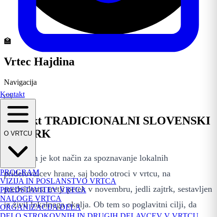
🏫
Vrtec Hajdina
Navigacija
Kontakt
Projekt TRADICIONALNI SLOVENSKI
ZAJTRK
O VRTCU
Zasnovan je kot način za spoznavanje lokalnih
PROGRAM
pridelovalcev hrane, saj bodo otroci v vrtcu, na
VIZIJA IN POSLANSTVO VRTCA
predvidoma tretji petek v novembru, jedli zajtrk, sestavljen
PREDSTAVITEV VRTCA
NALOGE VRTCA
iz živil lokalnega okolja. Ob tem so poglavitni cilji, da
ORGANIZACIJA DELA
DELO STROKOVNIH IN DRUGIH DELAVCEV V VRTCU