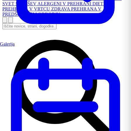
SVET STARŠEV
ALERGENI V PREHRANI
DIETNA
PREHRANA V VRTCU
ZDRAVA PREHRANA V
PREDŠOLSKEM OBDOBJU
Galerija