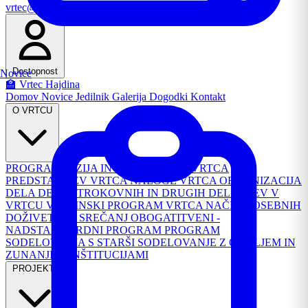
vrtec@os-hajdina.si
Email
Dostopnost
Novice
🏫 Vrtec Hajdina
Domov
Novice
Jedilnik
Galerija
Dogodki
Kontakt
O VRTCU
PROGRAM
VIZIJA IN POSLANSTVO VRTCA
PREDSTAVITEV VRTCA
NALOGE VRTCA
ORGANIZACIJA
DELA
DELO STROKOVNIH IN DRUGIH DELAVCEV V
VRTCU
VSEBINSKI PROGRAM VRTCA
NAČRT POSEBNIH
DOŽIVETIJ IN SREČANJ
OBOGATITVENI -
NADSTANDARDNI PROGRAM
PROGRAM
SODELOVANJA S STARŠI
SODELOVANJE Z OKOLJEM IN
ZUNANJIMI INŠTITUCIJAMI
PROJEKTI