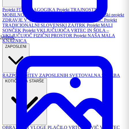
Projekt FIT PEDAGOGIKA
Projekt TRAJNOSTNA
MOBILNOST
Republiški projekt PASAVČEK
Republiški projekt
ZDRAVJE V VRTCU
Projekt TURIZEM IN VRTEC
Projekt
TRADICIONALNI SLOVENSKI ZAJTRK
Projekt MALI
SONČEK
Projekt VKLJUČUJOČA VRTEC IN ŠOLA –
VKLJUČUJOČ FIZIČNI PROSTOR
Projekt NAŠA MALA
Jedilnik
KNJIŽNICA
ZAPOSLENI
RAZPOREDITEV ZAPOSLENIH
SVETOVALNA SLUŽBA
KOTIČEK ZA STARŠE
OBRAZCI IN VLOGE
PLAČILO VRTCA
PRVIČ V VRTEC