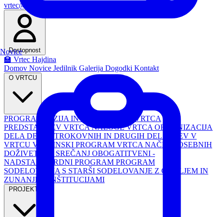
vrtec@os-hajdina.si
Email
Dostopnost
Novice
🏫 Vrtec Hajdina
Domov
Novice
Jedilnik
Galerija
Dogodki
Kontakt
O VRTCU
PROGRAM
VIZIJA IN POSLANSTVO VRTCA
PREDSTAVITEV VRTCA
NALOGE VRTCA
ORGANIZACIJA
DELA
DELO STROKOVNIH IN DRUGIH DELAVCEV V
VRTCU
VSEBINSKI PROGRAM VRTCA
NAČRT POSEBNIH
DOŽIVETIJ IN SREČANJ
OBOGATITVENI -
NADSTANDARDNI PROGRAM
PROGRAM
SODELOVANJA S STARŠI
SODELOVANJE Z OKOLJEM IN
ZUNANJIMI INŠTITUCIJAMI
PROJEKTI