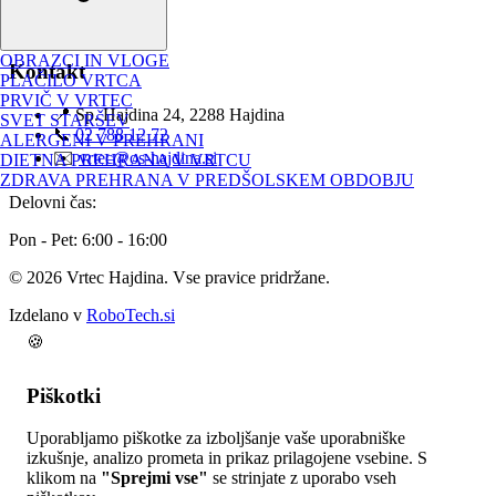
Kontakt
OŠ Hajdina
OBRAZCI IN VLOGE
Kontakt
PLAČILO VRTCA
PRVIČ V VRTEC
📍 Sp. Hajdina 24, 2288 Hajdina
SVET STARŠEV
📞
02 788 12 72
ALERGENI V PREHRANI
✉️
vrtec@os-hajdina.si
DIETNA PREHRANA V VRTCU
ZDRAVA PREHRANA V PREDŠOLSKEM OBDOBJU
Delovni čas:
Pon - Pet: 6:00 - 16:00
© 2026 Vrtec Hajdina. Vse pravice pridržane.
Izdelano v
RoboTech.si
🍪
Piškotki
Uporabljamo piškotke za izboljšanje vaše uporabniške
izkušnje, analizo prometa in prikaz prilagojene vsebine. S
klikom na
"Sprejmi vse"
se strinjate z uporabo vseh