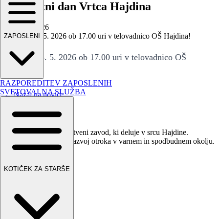
16. rojstni dan Vrtca Hajdina
📅 10.05.2026
Vabljeni 15. 5. 2026 ob 17.00 uri v telovadnico OŠ Hajdina!
ZAPOSLENI
Vabljeni 15. 5. 2026 ob 17.00 uri v telovadnico OŠ
Hajdina!
RAZPOREDITEV ZAPOSLENIH
SVETOVALNA SLUŽBA
← Nazaj na novice
Vrtec Hajdina
Sodoben vzgojno-varstveni zavod, ki deluje v srcu Hajdine.
Spodbujamo celostni razvoj otroka v varnem in spodbudnem okolju.
Hitre povezave
KOTIČEK ZA STARŠE
Domov
Novice
Jedilnik
Galerija
Dogodki