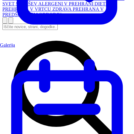
SVET STARŠEV
ALERGENI V PREHRANI
DIETNA
PREHRANA V VRTCU
ZDRAVA PREHRANA V
PREDŠOLSKEM OBDOBJU
Galerija