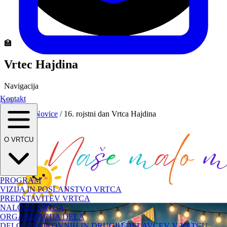
🏫
Vrtec Hajdina
Navigacija
Kontakt
Domov
/
Novice
/
16. rojstni dan Vrtca Hajdina
O VRTCU
PROGRAM
VIZIJA IN POSLANSTVO VRTCA
PREDSTAVITEV VRTCA
NALOGE VRTCA
ORGANIZACIJA DELA
DELO STROKOVNIH IN DRUGIH DELAVCEV V VRTCU