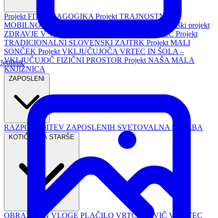
Projekt FIT PEDAGOGIKA
Projekt TRAJNOSTNA
MOBILNOST
Republiški projekt PASAVČEK
Republiški projekt
ZDRAVJE V VRTCU
Projekt TURIZEM IN VRTEC
Projekt
TRADICIONALNI SLOVENSKI ZAJTRK
Projekt MALI
SONČEK
Projekt VKLJUČUJOČA VRTEC IN ŠOLA –
VKLJUČUJOČ FIZIČNI PROSTOR
Projekt NAŠA MALA
Jedilnik
KNJIŽNICA
ZAPOSLENI
RAZPOREDITEV ZAPOSLENIH
SVETOVALNA SLUŽBA
KOTIČEK ZA STARŠE
OBRAZCI IN VLOGE
PLAČILO VRTCA
PRVIČ V VRTEC