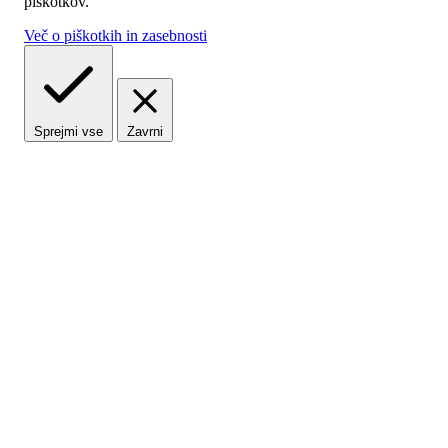
piškotkov.
Več o piškotkih in zasebnosti
Sprejmi vse
Zavrni