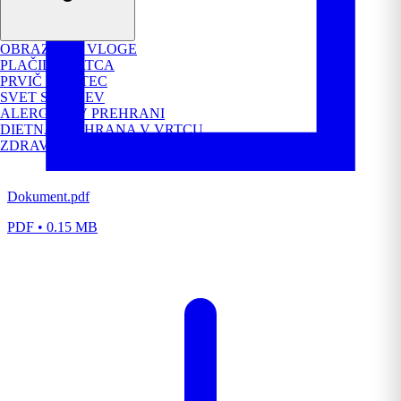
OBRAZCI IN VLOGE
PLAČILO VRTCA
PRVIČ V VRTEC
SVET STARŠEV
ALERGENI V PREHRANI
DIETNA PREHRANA V VRTCU
ZDRAVA PREHRANA V PREDŠOLSKEM OBDOBJU
Dokument.pdf
PDF • 0.15 MB