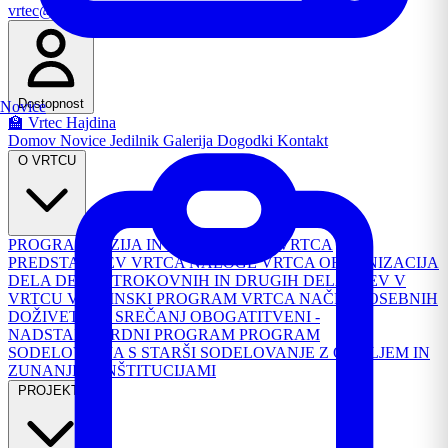
vrtec@os-hajdina.si
Email
Dostopnost
Novice
🏫 Vrtec Hajdina
Domov
Novice
Jedilnik
Galerija
Dogodki
Kontakt
O VRTCU
PROGRAM
VIZIJA IN POSLANSTVO VRTCA
PREDSTAVITEV VRTCA
NALOGE VRTCA
ORGANIZACIJA
DELA
DELO STROKOVNIH IN DRUGIH DELAVCEV V
VRTCU
VSEBINSKI PROGRAM VRTCA
NAČRT POSEBNIH
DOŽIVETIJ IN SREČANJ
OBOGATITVENI -
NADSTANDARDNI PROGRAM
PROGRAM
SODELOVANJA S STARŠI
SODELOVANJE Z OKOLJEM IN
ZUNANJIMI INŠTITUCIJAMI
PROJEKTI