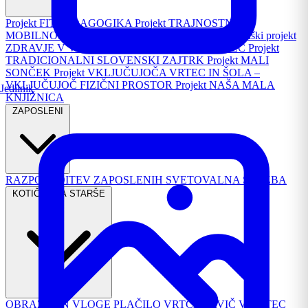
Projekt FIT PEDAGOGIKA
Projekt TRAJNOSTNA
MOBILNOST
Republiški projekt PASAVČEK
Republiški projekt
ZDRAVJE V VRTCU
Projekt TURIZEM IN VRTEC
Projekt
TRADICIONALNI SLOVENSKI ZAJTRK
Projekt MALI
SONČEK
Projekt VKLJUČUJOČA VRTEC IN ŠOLA –
VKLJUČUJOČ FIZIČNI PROSTOR
Projekt NAŠA MALA
Jedilnik
KNJIŽNICA
ZAPOSLENI
RAZPOREDITEV ZAPOSLENIH
SVETOVALNA SLUŽBA
KOTIČEK ZA STARŠE
OBRAZCI IN VLOGE
PLAČILO VRTCA
PRVIČ V VRTEC