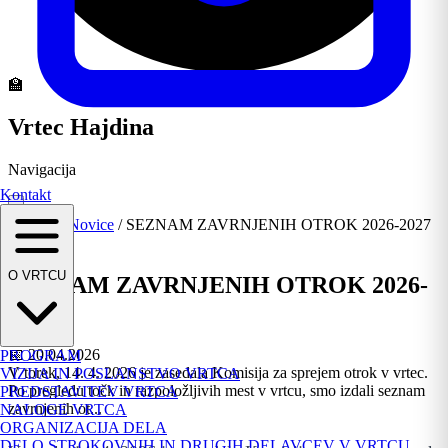
🏫
Vrtec Hajdina
Navigacija
Kontakt
Domov
/
Novice
/
SEZNAM ZAVRNJENIH OTROK 2026-2027
Novica
O VRTCU
SEZNAM ZAVRNJENIH OTROK 2026-
2027
📅 20.04.2026
PROGRAM
V torek, 14. 4. 2026 je zasedala Komisija za sprejem otrok v vrtec.
VIZIJA IN POSLANSTVO VRTCA
Po pregledu točk in razpoložljivih mest v vrtcu, smo izdali seznam
PREDSTAVITEV VRTCA
zavrnjenih ot...
NALOGE VRTCA
ORGANIZACIJA DELA
DELO STROKOVNIH IN DRUGIH DELAVCEV V VRTCU