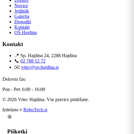
Domov
Novice
Jedilnik
Galerija
Dogodki
Kontakt
OŠ Hajdina
Kontakt
📍 Sp. Hajdina 24, 2288 Hajdina
📞
02 788 12 72
✉️
vrtec@os-hajdina.si
Delovni čas:
Pon - Pet: 6:00 - 16:00
© 2026 Vrtec Hajdina. Vse pravice pridržane.
Izdelano v
RoboTech.si
🍪
Piškotki