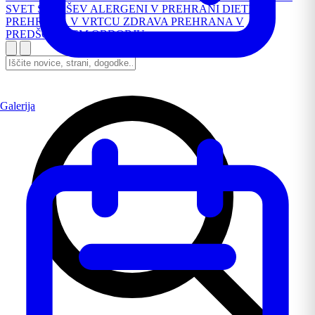
SVET STARŠEV
ALERGENI V PREHRANI
DIETNA
PREHRANA V VRTCU
ZDRAVA PREHRANA V
PREDŠOLSKEM OBDOBJU
Galerija