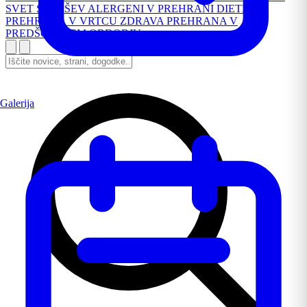
SVET STARŠEV
ALERGENI V PREHRANI
DIETNA
PREHRANA V VRTCU
ZDRAVA PREHRANA V
PREDŠOLSKEM OBDOBJU
Galerija