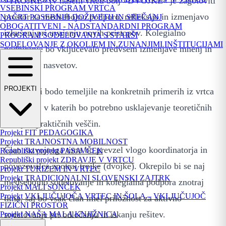
»TROJKE« (v našem vrtcu bolj »DVOJKE« je zagotoviti
VSEBINSKI PROGRAM VRTCA
prostor za medsebojno podporo, refleksijo in izmenjavo
NAČRT POSEBNIH DOŽIVETIJ IN SREČANJ
OBOGATITVENI - NADSTANDARDNI PROGRAM
izkušenj pri uvajanju novih pristopov. Kolegialno
PROGRAM SODELOVANJA S STARŠI
SODELOVANJE Z OKOLJEM IN ZUNANJIMI INŠTITUCIJAMI
podpiranje bo vključevalo predvsem izmenjave mnenj in
praktičnih nasvetov.
PROJEKTI
Aktivnosti bodo temeljile na konkretnih primerih iz vrtca
(oddelka), v katerih bo potrebno usklajevanje teoretičnih
znanj in praktičnih veščin.
Projekt FIT PEDAGOGIKA
Projekt TRAJNOSTNA MOBILNOST
Član razvojnega tima bo prevzel vlogo koordinatorja in
Republiški projekt PASAVČEK
Republiški projekt ZDRAVJE V VRTCU
povezovalca znotraj trojke (dvojke). Okrepilo bi se naj
Projekt TURIZEM IN VRTEC
Projekt TRADICIONALNI SLOVENSKI ZAJTRK
medsebojno sodelovanje in kolegialna podpora znotraj
Projekt MALI SONČEK
Projekt VKLJUČUJOČA VRTEC IN ŠOLA – VKLJUČUJOČ
tima, saj bo vsak član imel priložnost za aktivno
FIZIČNI PROSTOR
sodelovanje pri odločanju in iskanju rešitev.
Projekt NAŠA MALA KNJIŽNICA