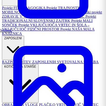
Projekt FIT PEDAGOGIKA
Projekt TRAJNOSTNA
MOBILNOST
Republiški projekt PASAVČEK
Republiški projekt
ZDRAVJE V VRTCU
Projekt TURIZEM IN VRTEC
Projekt
TRADICIONALNI SLOVENSKI ZAJTRK
Projekt MALI
SONČEK
Projekt VKLJUČUJOČA VRTEC IN ŠOLA –
VKLJUČUJOČ FIZIČNI PROSTOR
Projekt NAŠA MALA
Jedilnik
KNJIŽNICA
ZAPOSLENI
RAZPOREDITEV ZAPOSLENIH
SVETOVALNA SLUŽBA
KOTIČEK ZA STARŠE
OBRAZCI IN VLOGE
PLAČILO VRTCA
PRVIČ V VRTEC