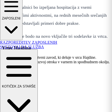
V vsaki igralnici bo izpeljana hospitacija z vsemi
spremljajočimi aktivnostmi, na rednih mesečnih srečanjih
ZAPOSLENI
se bodo predstavljali primeri dobre prakse.
V projekt se bodo na novo vključile tri sodelavke iz vrtca.
RAZPOREDITEV ZAPOSLENIH
SVETOVALNA SLUŽBA
Vrtec Hajdina
Sodoben vzgojno-varstveni zavod, ki deluje v srcu Hajdine.
Spodbujamo celostni razvoj otroka v varnem in spodbudnem okolju.
Hitre povezave
Domov
Novice
KOTIČEK ZA STARŠE
Jedilnik
Galerija
Dogodki
Kontakt
OŠ Hajdina