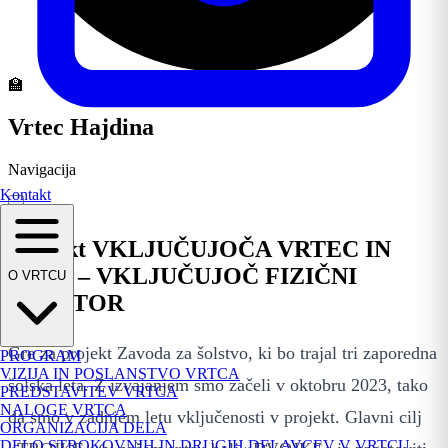
🏫
Vrtec Hajdina
Navigacija
Kontakt
Projekt VKLJUČUJOČA VRTEC IN
ŠOLA – VKLJUČUJOČ FIZIČNI
O VRTCU
PROSTOR
Gre za projekt Zavoda za šolstvo, ki bo trajal tri zaporedna
PROGRAM
VIZIJA IN POSLANSTVO VRTCA
šolska leta. Z izvajanjem smo začeli v oktobru 2023, tako
PREDSTAVITEV VRTCA
NALOGE VRTCA
da smo v zadnjem letu vključenosti v projekt. Glavni cilj
ORGANIZACIJA DELA
DELO STROKOVNIH IN DRUGIH DELAVCEV V VRTCU