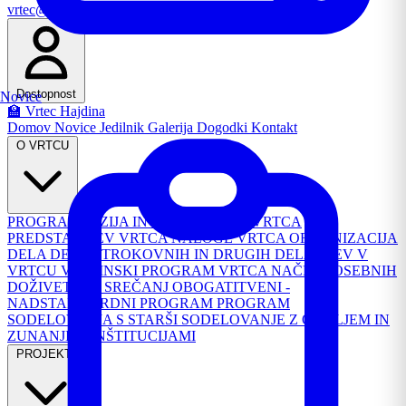
vrtec@os-hajdina.si
Email
Dostopnost
Novice
🏫 Vrtec Hajdina
Domov
Novice
Jedilnik
Galerija
Dogodki
Kontakt
O VRTCU
PROGRAM
VIZIJA IN POSLANSTVO VRTCA
PREDSTAVITEV VRTCA
NALOGE VRTCA
ORGANIZACIJA
DELA
DELO STROKOVNIH IN DRUGIH DELAVCEV V
VRTCU
VSEBINSKI PROGRAM VRTCA
NAČRT POSEBNIH
DOŽIVETIJ IN SREČANJ
OBOGATITVENI -
NADSTANDARDNI PROGRAM
PROGRAM
SODELOVANJA S STARŠI
SODELOVANJE Z OKOLJEM IN
ZUNANJIMI INŠTITUCIJAMI
PROJEKTI