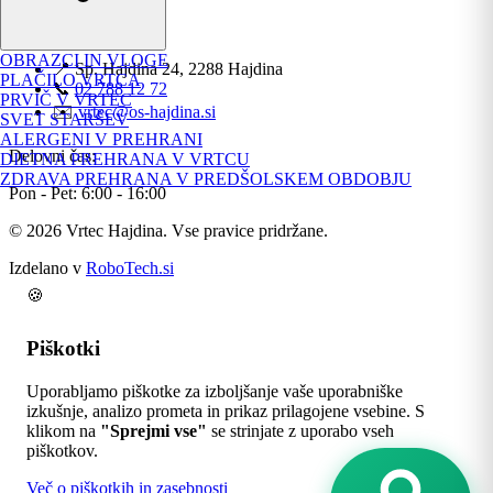
Kontakt
OBRAZCI IN VLOGE
📍 Sp. Hajdina 24, 2288 Hajdina
PLAČILO VRTCA
📞
02 788 12 72
PRVIČ V VRTEC
✉️
vrtec@os-hajdina.si
SVET STARŠEV
ALERGENI V PREHRANI
Delovni čas:
DIETNA PREHRANA V VRTCU
ZDRAVA PREHRANA V PREDŠOLSKEM OBDOBJU
Pon - Pet: 6:00 - 16:00
© 2026 Vrtec Hajdina. Vse pravice pridržane.
Izdelano v
RoboTech.si
🍪
Piškotki
Uporabljamo piškotke za izboljšanje vaše uporabniške
izkušnje, analizo prometa in prikaz prilagojene vsebine. S
klikom na
"Sprejmi vse"
se strinjate z uporabo vseh
piškotkov.
Več o piškotkih in zasebnosti